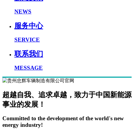
NEWS
服务中心
SERVICE
联系我们
MESSAGE
超越自我、追求卓越，致力于中国新能源
事业的发展！
Committed to the development of the world's new
energy industry!