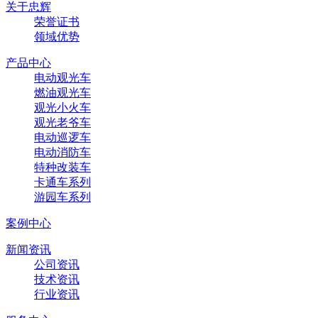
关于忠辉
荣誉证书
领域优势
产品中心
电动观光车
燃油观光车
观光小火车
观光老爷车
电动巡逻车
电动消防车
特种改装车
卡通车系列
游园车系列
案例中心
新闻资讯
公司资讯
技术资讯
行业资讯