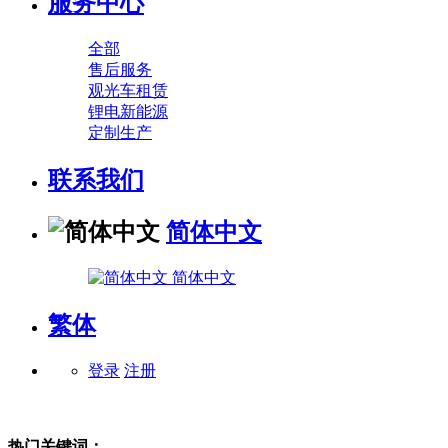
服务中心
全部
售后服务
观光车租赁
锂电新能源
定制生产
联系我们
简体中文
简体中文
繁体
登录
注册
热门关键词：