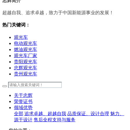
忠辉简介
超越自我、追求卓越，致力于中国新能源事业的发展！
热门关键词：
观光车
电动观光车
燃油观光车
观光车厂家
贵阳观光车
忠辉观光车
贵州观光车
关于忠辉
荣誉证书
领域优势
全部
追求卓越、超越自我
品质保证、设计合理
魅力、
源于设计
售后全程支持与服务