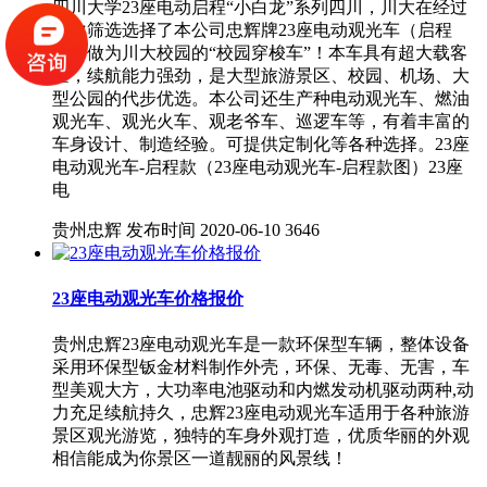
四川大学23座电动启程“小白龙”系列四川，川大在经过
多次筛选选择了本公司忠辉牌23座电动观光车（启程
款）做为川大校园的“校园穿梭车”！本车具有超大载客
量，续航能力强劲，是大型旅游景区、校园、机场、大
型公园的代步优选。本公司还生产种电动观光车、燃油
观光车、观光火车、观老爷车、巡逻车等，有着丰富的
车身设计、制造经验。可提供定制化等各种选择。23座
电动观光车-启程款（23座电动观光车-启程款图）23座
电
贵州忠辉
发布时间 2020-06-10
3646
23座电动观光车价格报价
贵州忠辉23座电动观光车是一款环保型车辆，整体设备
采用环保型钣金材料制作外壳，环保、无毒、无害，车
型美观大方，大功率电池驱动和内燃发动机驱动两种,动
力充足续航持久，忠辉23座电动观光车适用于各种旅游
景区观光游览，独特的车身外观打造，优质华丽的外观
相信能成为你景区一道靓丽的风景线！