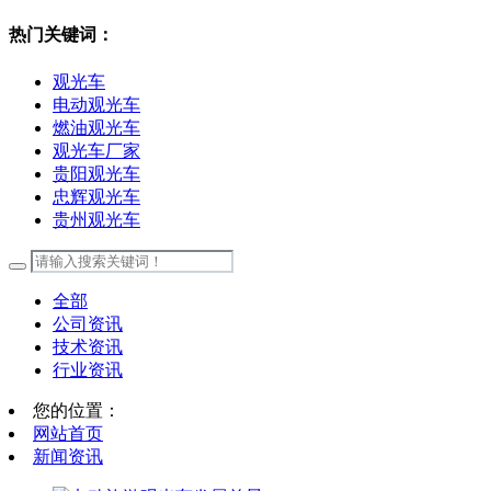
热门关键词：
观光车
电动观光车
燃油观光车
观光车厂家
贵阳观光车
忠辉观光车
贵州观光车
全部
公司资讯
技术资讯
行业资讯
您的位置：
网站首页
新闻资讯