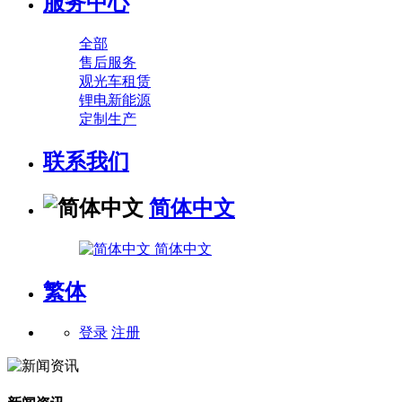
服务中心
全部
售后服务
观光车租赁
锂电新能源
定制生产
联系我们
简体中文
简体中文
繁体
登录
注册