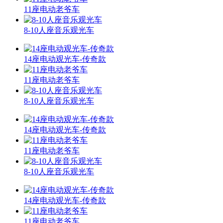
11座电动老爷车
8-10人座音乐观光车
14座电动观光车-传奇款
11座电动老爷车
8-10人座音乐观光车
14座电动观光车-传奇款
11座电动老爷车
8-10人座音乐观光车
14座电动观光车-传奇款
11座电动老爷车