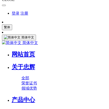
登录
注册
繁体
简体中文
简体中文
网站首页
关于忠辉
全部
荣誉证书
领域优势
产品中心