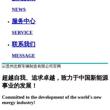
NEWS
服务中心
SERVICE
联系我们
MESSAGE
超越自我、追求卓越，致力于中国新能源
事业的发展！
Committed to the development of the world's new
energy industry!