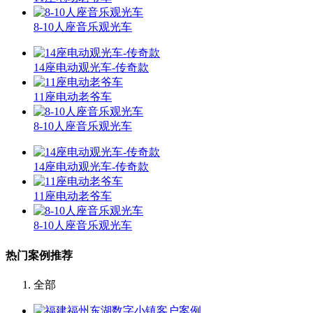
8-10人座音乐观光车
14座电动观光车-传奇款
11座电动老爷车
8-10人座音乐观光车
14座电动观光车-传奇款
11座电动老爷车
8-10人座音乐观光车
热门案例推荐
全部