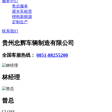
服务中心
售后服务
观光车租赁
锂电新能源
定制生产
联系我们
贵州忠辉车辆制造有限公司
全国客服热线：
0851-88255200
林经理
曾总
CLOSE