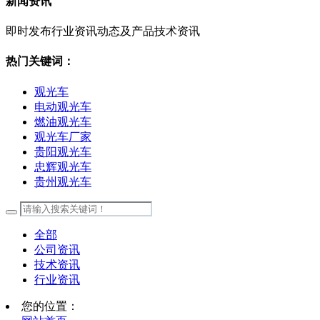
新闻资讯
即时发布行业资讯动态及产品技术资讯
热门关键词：
观光车
电动观光车
燃油观光车
观光车厂家
贵阳观光车
忠辉观光车
贵州观光车
全部
公司资讯
技术资讯
行业资讯
您的位置：