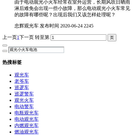
由于电动观光小火车经常在室外运营，长期风吹日晒雨
淋后难免会出现一些小故障，那么电动观光小火车常见
的故障有哪些呢？出现后我们又该怎样处理呢？
忠辉观光车
发布时间 2020-06-24
2245
上一页
1
下一页
转至第
热搜标签
观光车
老爷车
巡逻车
巡逻警车
观光火车
电动警车
电瓶观光车
电动观光车
内燃观光车
燃油观光车