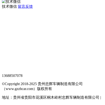
技术微信
留言反馈
观光车专题页
TAG标签
XML地图
网站地图
全站搜索
忠辉专题页
13688507078
©Copyright 2018-2025 贵州忠辉车辆制造有限公司
（www.gzzhcar.com）版权所有
地址：贵州省贵阳市花溪区桐木岭村忠辉车辆制造有限公司 |
黔ICP备15015345号-1