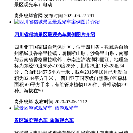
景区观光车）电动
贵州忠辉官网
发布时间 2022-06-27
791
四川省稻城景区最观光车案例图片介绍
四川亚丁国家级自然保护区，位于四川省甘孜藏族自治
州稻城县香格里拉镇，属横断山脉，沙鲁里山系，南部
与云南省香格里拉毗邻，东南连泸沽湖和丽江。地理坐
标为东经99度58分-100度28分，北纬28度11分-28度34
分，总面积1457.5平方千米，截至2016年10月已开发面
积为32.44平方千米 。 四川亚丁国家级自然保护区森林
面积560平方千米，有维管束植物1126种、脊椎动物291
种。海拔在50
贵州忠辉
发布时间 2020-03-06
1712
景区游览观光车_旅游观光车
旅游景区电动游览观光车景区观光车选用充电电池形成