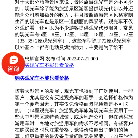
对于大部分旅游景区来说，景区旅游观光车是必不可少
的，观光车除了能为旅游景区游客提供观光代步以外还
能为公司增加额外的收入，并且按照旅游景区风格定制
生产的观光车也是景区一道靓丽的风景线。观光车不仅
外观好看，还可以为不少游客提供观光代步服务，常见
的观光车有6座、8座、12座、14座、18座、23座、72座
（35+35+2座观光列车），这些车型除了72座观光列车
以外基本上都有电动及燃油动力，主要是为了给不
贵州忠辉官网
发布时间 2022-07-21
900
购买观光车不能只看价格
随着大型景区的发展，观光车也得到了广泛使用。一些
客户，尤其是没有买过观光车的新手，会选择价格作为
第一个参考因素，其实仅凭价格而忽视质量是不可取
的。（14座观光车）旅游观光车旅游观光车主要用于一
些大中型景区或特色城镇，或房地产公司，但在购买旅
游用车时，各地对旅游用车的需求不尽相同。有些客户
在购买设备时只注重价格，觉得价格超出了他们的预
算，但更重要的是设备质量问题无关紧要。（23座旅游