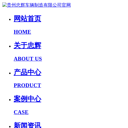
网站首页
HOME
关于忠辉
ABOUT US
产品中心
PRODUCT
案例中心
CASE
新闻资讯