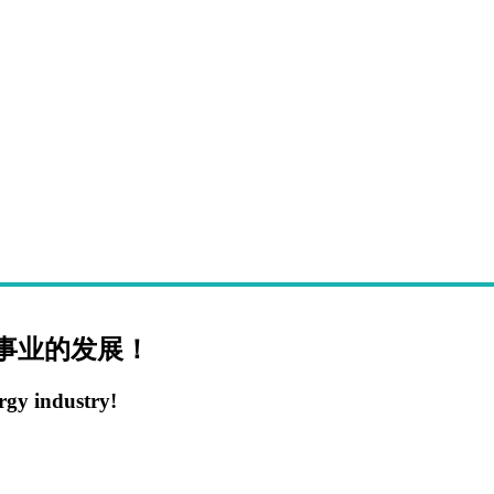
事业的发展！
rgy industry!