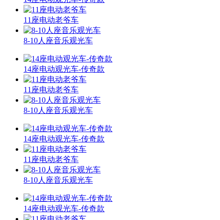
11座电动老爷车
8-10人座音乐观光车
14座电动观光车-传奇款
11座电动老爷车
8-10人座音乐观光车
14座电动观光车-传奇款
11座电动老爷车
8-10人座音乐观光车
14座电动观光车-传奇款