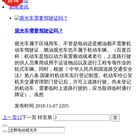
网站首页
新闻资讯
观光车需要驾驶证吗？
观光车属于区域用车、不管是电动还是燃油都不需要机
动车驾驶证，燃油观光车也不属于机动车辆。（百度百
科：机动车是指以动力装置驱动或者牵引，上道路行驶
的供人员乘用或用于运送物品以及进行工程专项作业的
轮式车辆。同时，根据《 中华人民共和国道路交通安全
法》第八条 国家对机动车实行登记制度。机动车经公安
机关交通管理部门登记后，方可上道路行驶。尚未登记
的机动车，需要临时上道路行驶的，应当取得临时通行
牌证）。虽然
发布时间 2018-11-07
2205
上一页
1
2
下一页
转至第