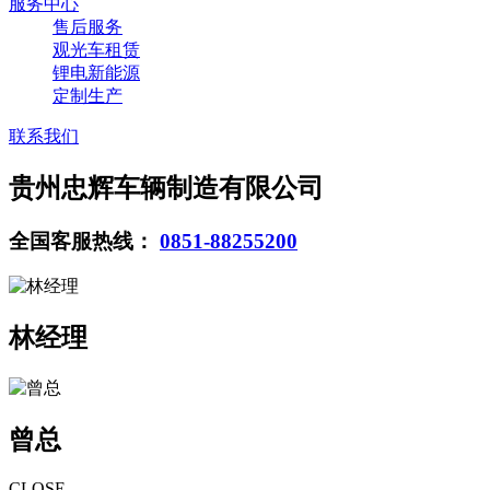
服务中心
售后服务
观光车租赁
锂电新能源
定制生产
联系我们
贵州忠辉车辆制造有限公司
全国客服热线：
0851-88255200
林经理
曾总
CLOSE