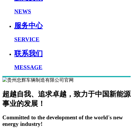
NEWS
服务中心
SERVICE
联系我们
MESSAGE
超越自我、追求卓越，致力于中国新能源
事业的发展！
Committed to the development of the world's new
energy industry!