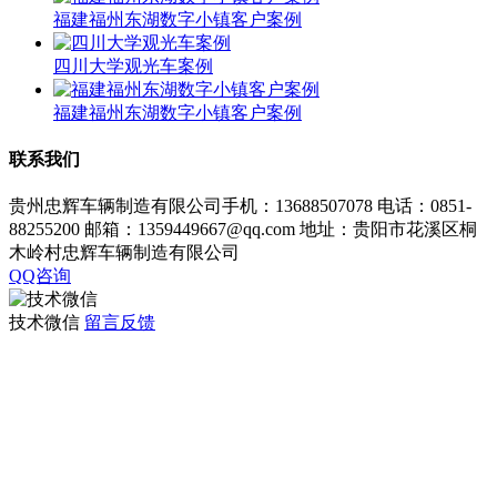
福建福州东湖数字小镇客户案例
四川大学观光车案例
福建福州东湖数字小镇客户案例
联系我们
贵州忠辉车辆制造有限公司手机：13688507078 电话：0851-
88255200 邮箱：1359449667@qq.com 地址：贵阳市花溪区桐
木岭村忠辉车辆制造有限公司
QQ咨询
技术微信
留言反馈
观光车专题页
TAG标签
XML地图