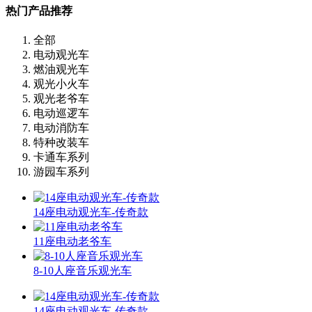
热门产品推荐
全部
电动观光车
燃油观光车
观光小火车
观光老爷车
电动巡逻车
电动消防车
特种改装车
卡通车系列
游园车系列
14座电动观光车-传奇款
11座电动老爷车
8-10人座音乐观光车
14座电动观光车-传奇款