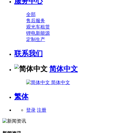
服务中心
全部
售后服务
观光车租赁
锂电新能源
定制生产
联系我们
简体中文
简体中文
繁体
登录
注册