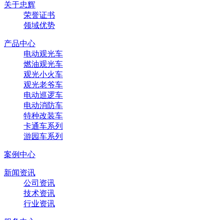
关于忠辉
荣誉证书
领域优势
产品中心
电动观光车
燃油观光车
观光小火车
观光老爷车
电动巡逻车
电动消防车
特种改装车
卡通车系列
游园车系列
案例中心
新闻资讯
公司资讯
技术资讯
行业资讯