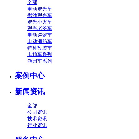
全部
电动观光车
燃油观光车
观光小火车
观光老爷车
电动巡逻车
电动消防车
特种改装车
卡通车系列
游园车系列
案例中心
新闻资讯
全部
公司资讯
技术资讯
行业资讯