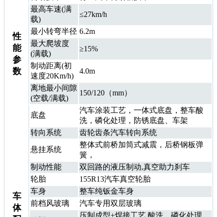
最高车速(满
≤27km/h
载)
最小转弯半径
6.2m
性
最大爬坡度
能
≥15%
(满载)
参
制动距离(初
数
4.0m
速度20Km/h)
离地最小间隙
150/120（mm）
(空载/满载)
汽车涂装工艺，一体式底盘，整车酸
底盘
洗，磷化处理，防锈底盘、车架
转向系统
齿轮齿条汽车转向系统
整体式前桥加筒式减震，后桥钢板弹
悬挂系统
簧，
制动性能
双回路的液压制动,真空助力刹车
轮胎
155R13汽车真空轮胎
车身
整车纯钣金车身
车
前档风玻璃
汽车专用双层玻璃
体
压制成型+焊接工艺.酸洗，磷化处理，