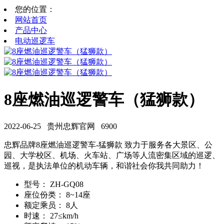
您的位置：
网站首页
产品中心
电动巡逻车
8座燃油巡逻警车（猛狮款）
2022-06-25
贵州忠辉官网
6900
忠辉品牌8座燃油巡逻警车-猛狮款 致力于服务各大景区、公
园、大学校区、机场、火车站、广场等人流密集区域的巡逻、
巡视，是执法单位的机动车辆，和谐社会你我共同助力！
型号：
ZH-GQ08
座位份类：
8~14座
额定乘员：
8人
时速：
27≤km/h