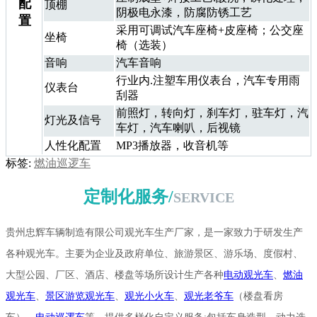
配
顶棚
阴极电永漆，防腐防锈工艺
置
采用可调试汽车座椅+皮座椅；公交座
坐椅
椅（选装）
音响
汽车音响
行业内.注塑车用仪表台，汽车专用雨
仪表台
刮器
前照灯，转向灯，刹车灯，驻车灯，汽
灯光及信号
车灯，汽车喇叭，后视镜
人性化配置
MP3播放器，收音机等
标签:
燃油巡逻车
定制化服务/
SERVICE
贵州忠辉车辆制造有限公司观光车生产厂家，是一家致力于研发生产
各种观光车。主要为企业及政府单位、旅游景区、游乐场、度假村、
大型公园、厂区、酒店、楼盘等场所设计生产各种
电动观光车
、
燃油
观光车
、
景区游览观光车
、
观光小火车
、
观光老爷车
（楼盘看房