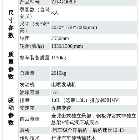
产品型号
ZH-GQ08.F
载客数（含驾
尺
8人
驶员）
寸
尺寸（长*宽*
参
4020*1550*2000(mm)
高）
数
轴距
2550mm
轮距(前/后)
1330/1300(mm)
质
整车装备质量
1130kg
量
参
总质量
2010kg
数
发动机
电喷发动机
油箱容量
55L
驱
排量
1.0L（选装1.3L）排放标准国V
动
变速箱
五档变速
参
麦弗逊式独立悬架，钢板弹簧式非独立
前后悬架
数
悬架+筒式液压减震器
后桥
.汽车级全浮后桥，后桥速比12.43
传动技术
行业汽车传动轴技术