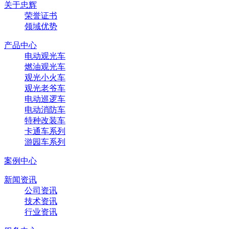
关于忠辉
荣誉证书
领域优势
产品中心
电动观光车
燃油观光车
观光小火车
观光老爷车
电动巡逻车
电动消防车
特种改装车
卡通车系列
游园车系列
案例中心
新闻资讯
公司资讯
技术资讯
行业资讯