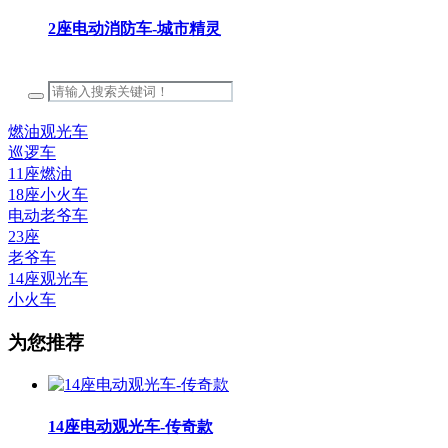
2座电动消防车-城市精灵
燃油观光车
巡逻车
11座燃油
18座小火车
电动老爷车
23座
老爷车
14座观光车
小火车
为您推荐
14座电动观光车-传奇款