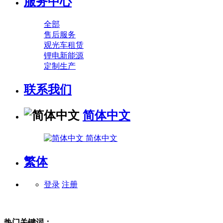
服务中心
全部
售后服务
观光车租赁
锂电新能源
定制生产
联系我们
简体中文
简体中文
繁体
登录
注册
热门关键词：