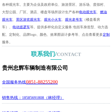
各种观光车。主要为企业及政府单位、旅游景区、游乐场、度假村、
大型公园、厂区、酒店、楼盘等场所设计生产各种
电动观光车
、
燃油
观光车
、
景区游览观光车
、
观光小火车
、
观光老爷车
（楼盘看房
车）、
电动巡逻车
等。提供多样化自定义服务:包括车身造型、动力选
配、定制化、品牌logo、颜色、效果图设计参考等、点击查看更多
定制
服务。
联系我们/
CONTACT
贵州忠辉车辆制造有限公司
0851-88255200
全国服务热线
销售热线：18585691808（林经理）