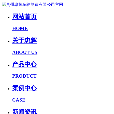
网站首页
HOME
关于忠辉
ABOUT US
产品中心
PRODUCT
案例中心
CASE
新闻资讯