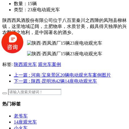
数量：
15辆
类型：
23座电动观光车
陕西西凤酒股份有限公司位于八百里秦川之西陲的凤翔县柳林
镇，这里地域辽阔，土肥物阜，水质甘美，颇具得天独厚的兴
农酿酒之地利，是中国著名的酒乡。
标签:
陕西观光车
观光车案例
上一篇
: 河南·宝泉景区20辆电动观光车案例图片
下一篇
: 陕西·昆明池42辆14座电动观光车
热门标签
老爷车
14座观光车
小火车