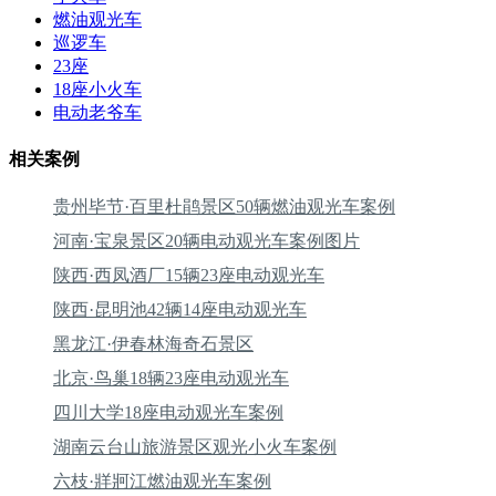
燃油观光车
巡逻车
23座
18座小火车
电动老爷车
相关案例
贵州毕节·百里杜鹃景区50辆燃油观光车案例
河南·宝泉景区20辆电动观光车案例图片
陕西·西凤酒厂15辆23座电动观光车
陕西·昆明池42辆14座电动观光车
黑龙江·伊春林海奇石景区
北京·鸟巢18辆23座电动观光车
四川大学18座电动观光车案例
湖南云台山旅游景区观光小火车案例
六枝·牂牁江燃油观光车案例