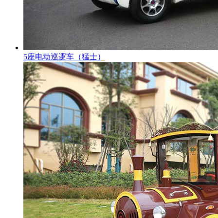
5座电动巡逻车（猛士）