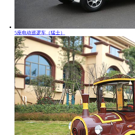
5座电动巡逻车（猛士）