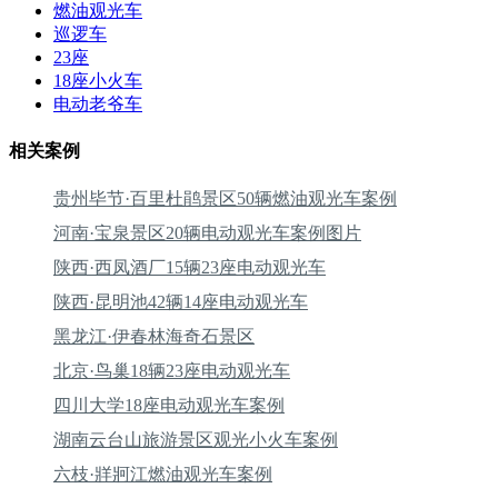
燃油观光车
巡逻车
23座
18座小火车
电动老爷车
相关案例
贵州毕节·百里杜鹃景区50辆燃油观光车案例
河南·宝泉景区20辆电动观光车案例图片
陕西·西凤酒厂15辆23座电动观光车
陕西·昆明池42辆14座电动观光车
黑龙江·伊春林海奇石景区
北京·鸟巢18辆23座电动观光车
四川大学18座电动观光车案例
湖南云台山旅游景区观光小火车案例
六枝·牂牁江燃油观光车案例