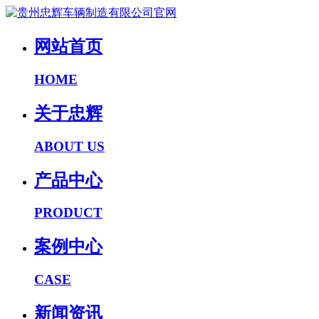
网站首页
HOME
关于忠辉
ABOUT US
产品中心
PRODUCT
案例中心
CASE
新闻资讯