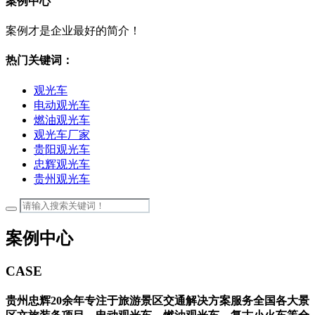
案例中心
案例才是企业最好的简介！
热门关键词：
观光车
电动观光车
燃油观光车
观光车厂家
贵阳观光车
忠辉观光车
贵州观光车
案例中心
CASE
贵州忠辉20余年专注于旅游景区交通解决方案服务全国各大景