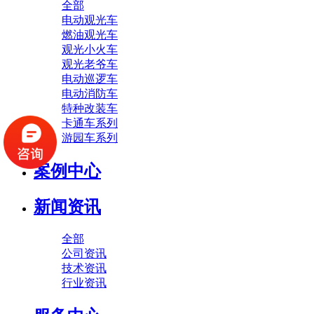
全部
电动观光车
燃油观光车
观光小火车
观光老爷车
电动巡逻车
电动消防车
特种改装车
卡通车系列
游园车系列
案例中心
新闻资讯
全部
公司资讯
技术资讯
行业资讯