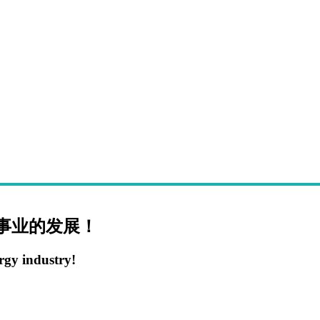
事业的发展！
rgy industry!