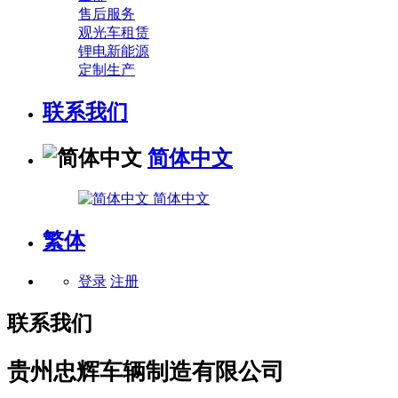
售后服务
观光车租赁
锂电新能源
定制生产
联系我们
简体中文
简体中文
繁体
登录
注册
联系我们
贵州忠辉车辆制造有限公司