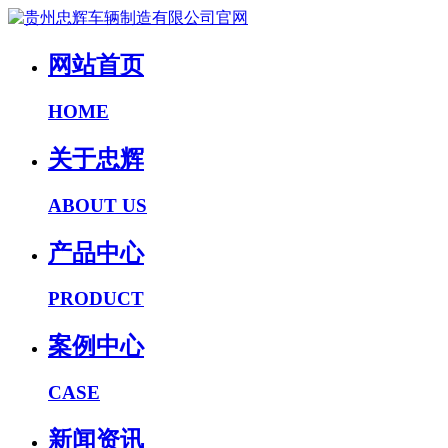
网站首页
HOME
关于忠辉
ABOUT US
产品中心
PRODUCT
案例中心
CASE
新闻资讯