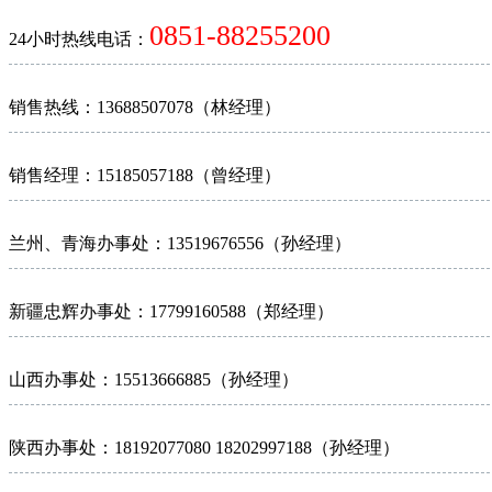
0851-88255200
24小时热线电话：
销售热线：13688507078（林经理）
销售经理：15185057188（曾经理）
兰州、青海办事处：13519676556（孙经理）
新疆忠辉办事处：17799160588（郑经理）
山西办事处：15513666885（孙经理）
陕西办事处：18192077080 18202997188（孙经理）