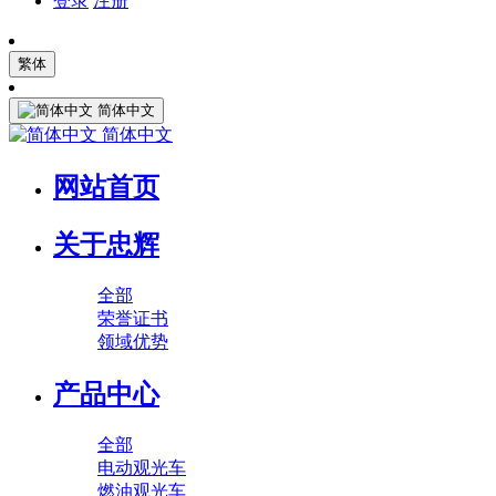
登录
注册
繁体
简体中文
简体中文
网站首页
关于忠辉
全部
荣誉证书
领域优势
产品中心
全部
电动观光车
燃油观光车