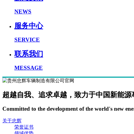
NEWS
服务中心
SERVICE
联系我们
MESSAGE
超越自我、追求卓越，致力于中国新能源
Committed to the development of the world's new ene
关于忠辉
荣誉证书
领域优势