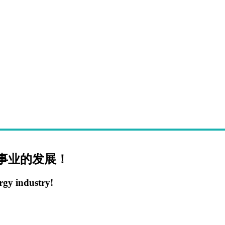
事业的发展！
rgy industry!