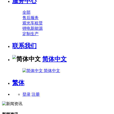
服务中心
全部
售后服务
观光车租赁
锂电新能源
定制生产
联系我们
简体中文
简体中文
繁体
登录
注册