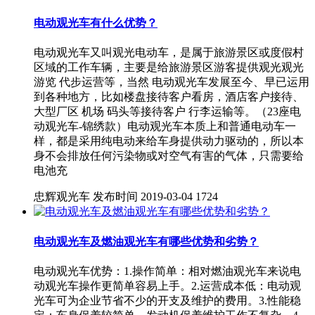
电动观光车有什么优势？
电动观光车又叫观光电动车，是属于旅游景区或度假村
区域的工作车辆，主要是给旅游景区游客提供观光观光
游览 代步运营等，当然 电动观光车发展至今、早已运用
到各种地方，比如楼盘接待客户看房，酒店客户接待、
大型厂区 机场 码头等接待客户 行李运输等。（23座电
动观光车-锦绣款）电动观光车本质上和普通电动车一
样，都是采用纯电动来给车身提供动力驱动的，所以本
身不会排放任何污染物或对空气有害的气体，只需要给
电池充
忠辉观光车
发布时间 2019-03-04
1724
电动观光车及燃油观光车有哪些优势和劣势？
电动观光车优势：1.操作简单：相对燃油观光车来说电
动观光车操作更简单容易上手。2.运营成本低：电动观
光车可为企业节省不少的开支及维护的费用。3.性能稳