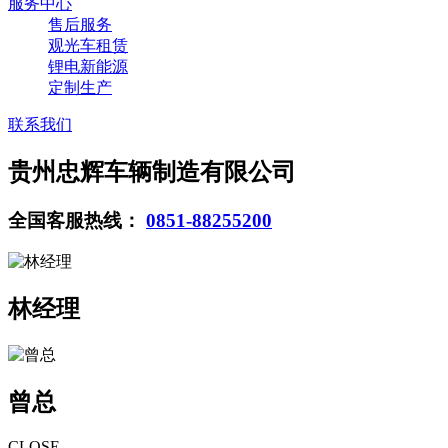
服务中心
售后服务
观光车租赁
锂电新能源
定制生产
联系我们
贵州忠辉车辆制造有限公司
全国客服热线：
0851-88255200
林经理
曾总
CLOSE