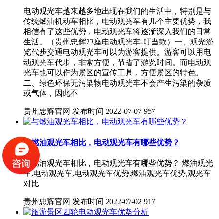
电动观光车越来越多地出现在我们的生活中，特别是与
传统燃油机动车相比，电动观光车有几个主要优势，我
相信有了这些优势，电动观光车将逐渐深入我们的日常
生活。（贵州忠辉23座电动观光车-叮当款）一、观光游
览代步交通电动观光车可以为游客提供。游客可以用电
动观光车代步，非常方便，节省了游览时间。而电动观
光车也可以作为景区的宣传工具，方便景区的特色。
二、绿色环保无污染物电动观光车不会产生污染的杂质
或气体，因此不
贵州忠辉官网
发布时间 2022-07-07
957
与燃油观光车相比，电动观光车有哪些优势？
与燃油观光车相比，电动观光车有哪些优势？ 燃油观光
车,电动观光车,电动观光车优势,燃油观光车优势,观光车
对比
贵州忠辉官网
发布时间 2022-07-02
917