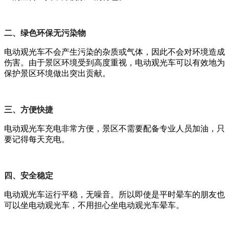
二、绿色环保无污染物
电动观光车不会产生污染的杂质或气体，因此不会对环境造成
伤害。由于景区环境受到高度重视，电动观光车可以有效地为
保护景区环境做出突出贡献。
三、方便快捷
电动观光车充电非常方便，景区不需要配备专业人员加油，只
要记得每天充电。
四、安全稳定
电动观光车运行平稳，无噪音。所以即使是平时晕车的朋友也
可以坐电动观光车，不用担心坐电动观光车晕车。