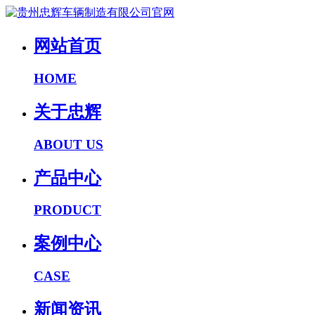
网站首页
HOME
关于忠辉
ABOUT US
产品中心
PRODUCT
案例中心
CASE
新闻资讯