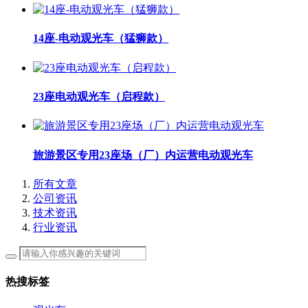
14座-电动观光车（猛狮款）
23座电动观光车（启程款）
旅游景区专用23座场（厂）内运营电动观光车
所有文章
公司资讯
技术资讯
行业资讯
热搜标签