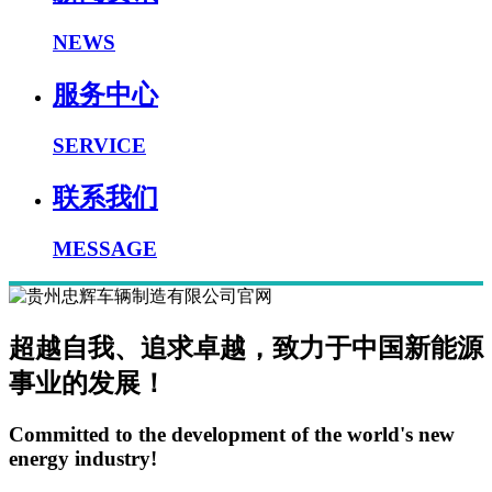
NEWS
服务中心
SERVICE
联系我们
MESSAGE
超越自我、追求卓越，致力于中国新能源
事业的发展！
Committed to the development of the world's new
energy industry!