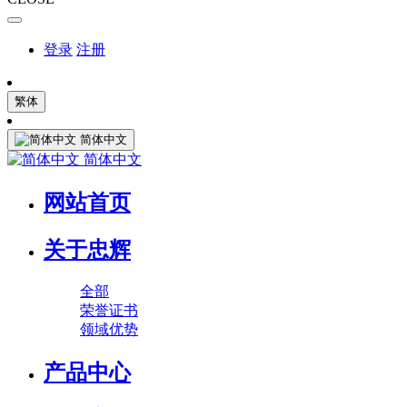
登录
注册
繁体
简体中文
简体中文
网站首页
关于忠辉
全部
荣誉证书
领域优势
产品中心