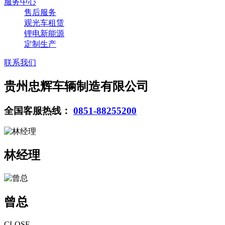
服务中心
售后服务
观光车租赁
锂电新能源
定制生产
联系我们
贵州忠辉车辆制造有限公司
全国客服热线：
0851-88255200
林经理
曾总
CLOSE