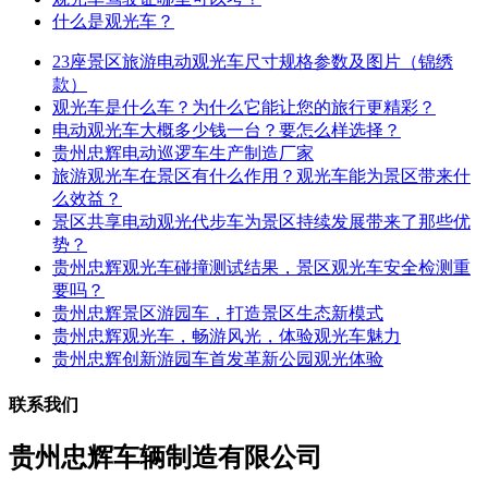
什么是观光车？
23座景区旅游电动观光车尺寸规格参数及图片（锦绣
款）
观光车是什么车？为什么它能让您的旅行更精彩？
电动观光车大概多少钱一台？要怎么样选择？
贵州忠辉电动巡逻车生产制造厂家
旅游观光车在景区有什么作用？观光车能为景区带来什
么效益？
景区共享电动观光代步车为景区持续发展带来了那些优
势？
贵州忠辉观光车碰撞测试结果，景区观光车安全检测重
要吗？
贵州忠辉景区游园车，打造景区生态新模式
贵州忠辉观光车，畅游风光，体验观光车魅力
贵州忠辉创新游园车首发革新公园观光体验
联系我们
贵州忠辉车辆制造有限公司