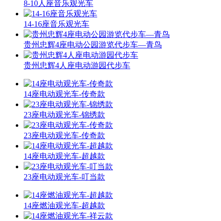
8-10人座音乐观光车
14-16座音乐观光车
贵州忠辉4座电动公园游览代步车—青鸟
贵州忠辉4人座电动游园代步车
14座电动观光车-传奇款
23座电动观光车-锦绣款
23座电动观光车-传奇款
14座电动观光车-超越款
23座电动观光车-叮当款
14座燃油观光车-超越款