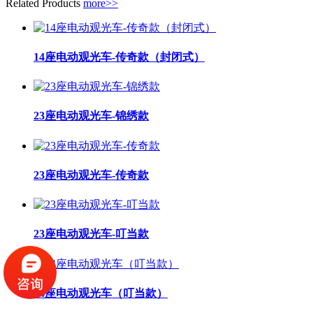
Related Products
more>>
14座电动观光车-传奇款（封闭式）
23座电动观光车-锦绣款
23座电动观光车-传奇款
23座电动观光车-叮当款
14座电动观光车（叮当款）