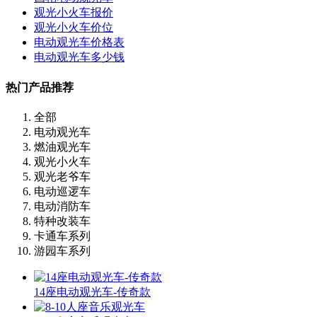
观光小火车报价
观光小火车价位
电动观光车价格表
电动观光车多少钱
热门产品推荐
全部
电动观光车
燃油观光车
观光小火车
观光老爷车
电动巡逻车
电动消防车
特种改装车
卡通车系列
游园车系列
14座电动观光车-传奇款