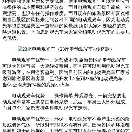
环利用和使用寿命长等等优点。使用电动观光车可以为单位节
省很多的成本费用和经济效益，而且电动观光车操作简单、外
观漂亮，也没有任何操作难度。而且现在的旅游景区都喜欢根
据自己景区的风格来定制各种不同的电动观光车，因为电动观
光车也是旅游景区一道靓丽的风景线 所以大家不要轻易的忽
略这道风景。下面忠辉观光车为大家介绍电动观光车的主要几
点优势。
（23座电动观光车-.传奇款）
电动观光车优势一，运营成本低 旅游景区的电动观光车
可以为景区节省一大笔经济费用，而且还可以利用电动观光车
吸引游客，在用游客盈利、因为目前国内的电动观光车厂家考
虑到旅游景区游客量、已经开发出5座到23座的电动观光车，
当然 还有忠辉74座的观光小火车。
电动观光车优势二，操作简单 外观漂亮，一辆完整的电
动观光车基本上就是由电器系统，底盘，车身三大部分组成。
而且每个厂家都支持各种电动观光车定制。
电动观光车优势三：环保，电动观光车不会产生污染的杂
质或者是气体，所以对于环境不会有伤害。因为景区的环境都
是受到很大的重视的，电动观光车可以有效地为保护景区的环