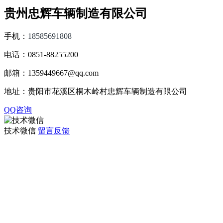
贵州忠辉车辆制造有限公司
手机：
18585691808
电话：0851-88255200
邮箱：1359449667@qq.com
地址：贵阳市花溪区桐木岭村忠辉车辆制造有限公司
QQ咨询
技术微信
留言反馈
观光车专题页
TAG标签
XML地图
网站地图