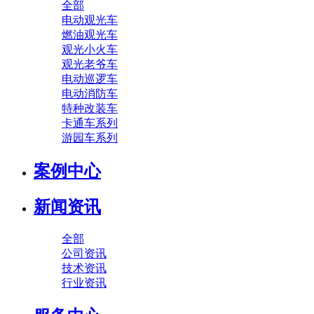
全部
电动观光车
燃油观光车
观光小火车
观光老爷车
电动巡逻车
电动消防车
特种改装车
卡通车系列
游园车系列
案例中心
新闻资讯
全部
公司资讯
技术资讯
行业资讯