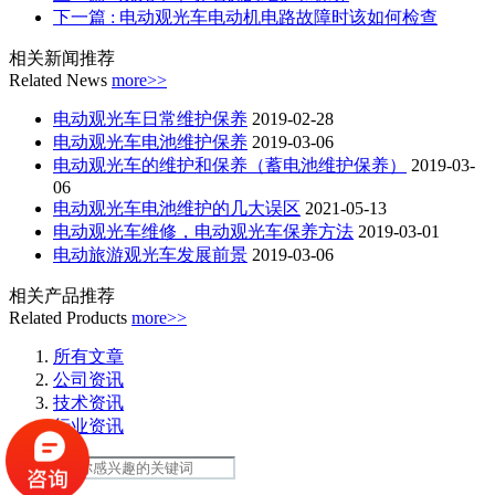
下一篇
: 电动观光车电动机电路故障时该如何检查
相关新闻推荐
Related News
more>>
电动观光车日常维护保养
2019-02-28
电动观光车电池维护保养
2019-03-06
电动观光车的维护和保养（蓄电池维护保养）
2019-03-
06
电动观光车电池维护的几大误区
2021-05-13
电动观光车维修，电动观光车保养方法
2019-03-01
电动旅游观光车发展前景
2019-03-06
相关产品推荐
Related Products
more>>
所有文章
公司资讯
技术资讯
行业资讯