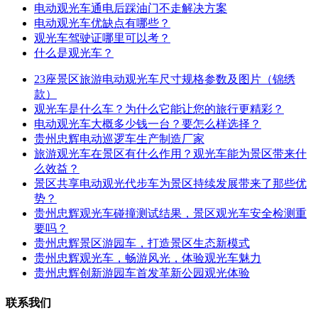
电动观光车通电后踩油门不走解决方案
电动观光车优缺点有哪些？
观光车驾驶证哪里可以考？
什么是观光车？
23座景区旅游电动观光车尺寸规格参数及图片（锦绣
款）
观光车是什么车？为什么它能让您的旅行更精彩？
电动观光车大概多少钱一台？要怎么样选择？
贵州忠辉电动巡逻车生产制造厂家
旅游观光车在景区有什么作用？观光车能为景区带来什
么效益？
景区共享电动观光代步车为景区持续发展带来了那些优
势？
贵州忠辉观光车碰撞测试结果，景区观光车安全检测重
要吗？
贵州忠辉景区游园车，打造景区生态新模式
贵州忠辉观光车，畅游风光，体验观光车魅力
贵州忠辉创新游园车首发革新公园观光体验
联系我们