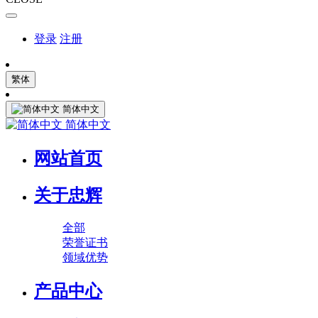
登录
注册
繁体
简体中文
简体中文
网站首页
关于忠辉
全部
荣誉证书
领域优势
产品中心