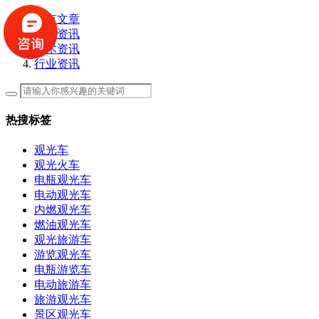
所有文章
公司资讯
技术资讯
行业资讯
热搜标签
观光车
观光火车
电瓶观光车
电动观光车
内燃观光车
燃油观光车
观光旅游车
游览观光车
电瓶游览车
电动旅游车
旅游观光车
景区观光车