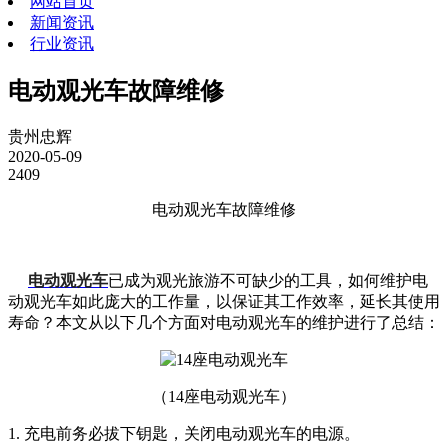
网站首页
新闻资讯
行业资讯
电动观光车故障维修
贵州忠辉
2020-05-09
2409
电动观光车故障维修
电动观光车
已成为观光旅游不可缺少的工具，如何维护电
动观光车如此庞大的工作量，以保证其工作效率，延长其使用
寿命？本文从以下几个方面对电动观光车的维护进行了总结：
（14座电动观光车）
1. 充电前务必拔下钥匙，关闭电动观光车的电源。