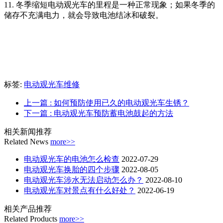
11. 冬季缩短电动观光车的里程是一种正常现象；如果冬季的
储存不充满电力，就会导致电池结冰和破裂。
标签:
电动观光车维修
上一篇
: 如何预防使用已久的电动观光车生锈？
下一篇
: 电动观光车预防蓄电池鼓起的方法
相关新闻推荐
Related News
more>>
电动观光车的电池怎么检查
2022-07-29
电动观光车换胎的四个步骤
2022-08-05
电动观光车涉水无法启动怎么办？
2022-08-10
电动观光车对景点有什么好处？
2022-06-19
相关产品推荐
Related Products
more>>