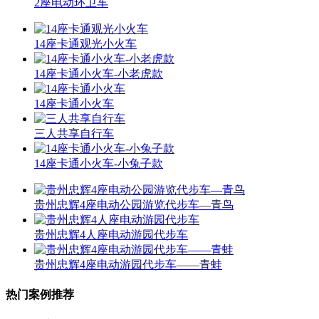
2座电动环卫车
14座卡通观光小火车
14座卡通小火车-小老虎款
14座卡通小火车
三人共享自行车
14座卡通小火车-小兔子款
贵州忠辉4座电动公园游览代步车—青鸟
贵州忠辉4人座电动游园代步车
贵州忠辉4座电动游园代步车——青蛙
热门案例推荐