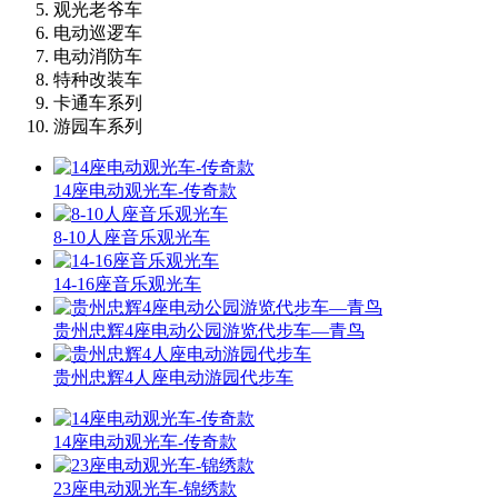
观光老爷车
电动巡逻车
电动消防车
特种改装车
卡通车系列
游园车系列
14座电动观光车-传奇款
8-10人座音乐观光车
14-16座音乐观光车
贵州忠辉4座电动公园游览代步车—青鸟
贵州忠辉4人座电动游园代步车
14座电动观光车-传奇款
23座电动观光车-锦绣款