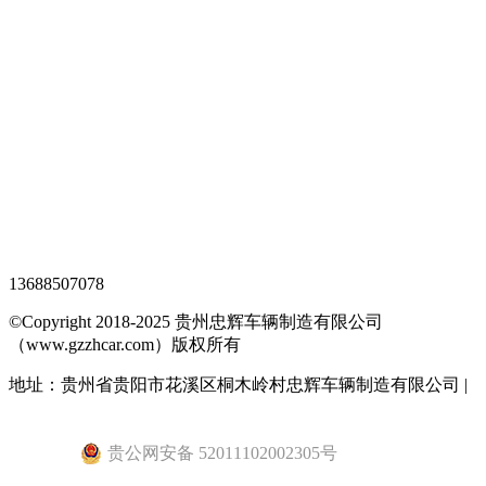
观光车专题页
TAG标签
XML地图
网站地图
全站搜索
忠辉专题页
13688507078
©Copyright 2018-2025 贵州忠辉车辆制造有限公司
（www.gzzhcar.com）版权所有
地址：贵州省贵阳市花溪区桐木岭村忠辉车辆制造有限公司 |
黔ICP备15015345号-1
贵公网安备 52011102002305号