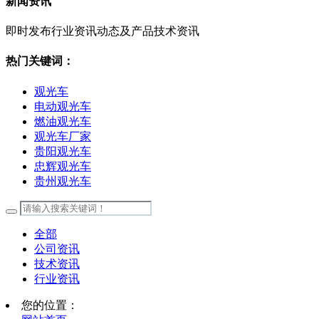
新闻资讯
即时发布行业资讯动态及产品技术资讯
热门关键词：
观光车
电动观光车
燃油观光车
观光车厂家
贵阳观光车
忠辉观光车
贵州观光车
全部
公司资讯
技术资讯
行业资讯
您的位置：