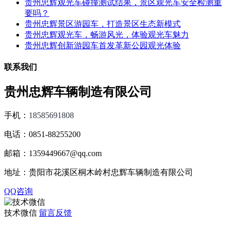
贵州忠辉观光车碰撞测试结果，景区观光车安全检测重
要吗？
贵州忠辉景区游园车，打造景区生态新模式
贵州忠辉观光车，畅游风光，体验观光车魅力
贵州忠辉创新游园车首发革新公园观光体验
联系我们
贵州忠辉车辆制造有限公司
手机：
18585691808
电话：0851-88255200
邮箱：1359449667@qq.com
地址：贵阳市花溪区桐木岭村忠辉车辆制造有限公司
QQ咨询
技术微信
留言反馈