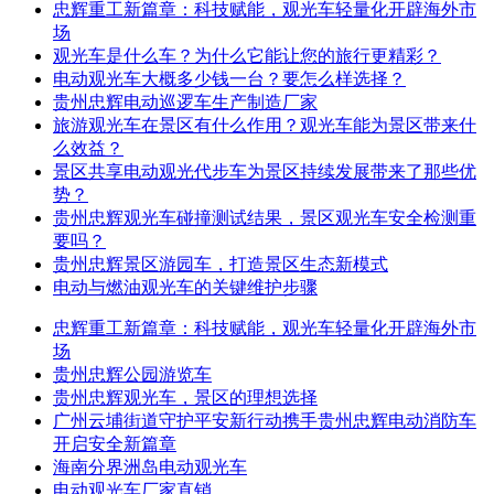
忠辉重工新篇章：科技赋能，观光车轻量化开辟海外市
场
观光车是什么车？为什么它能让您的旅行更精彩？
电动观光车大概多少钱一台？要怎么样选择？
贵州忠辉电动巡逻车生产制造厂家
旅游观光车在景区有什么作用？观光车能为景区带来什
么效益？
景区共享电动观光代步车为景区持续发展带来了那些优
势？
贵州忠辉观光车碰撞测试结果，景区观光车安全检测重
要吗？
贵州忠辉景区游园车，打造景区生态新模式
电动与燃油观光车的关键维护步骤
忠辉重工新篇章：科技赋能，观光车轻量化开辟海外市
场
贵州忠辉公园游览车
贵州忠辉观光车，景区的理想选择
广州云埔街道守护平安新行动携手贵州忠辉电动消防车
开启安全新篇章
海南分界洲岛电动观光车
电动观光车厂家直销