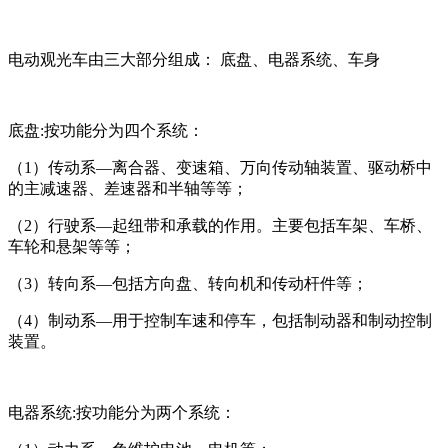
电动观光车由三大部分组成： 底盘、电器系统、车身
底盘:按功能分为四个系统：
（1）传动系—离合器、变速箱、万向传动轴装置、驱动桥中
的主减速器、差速器和半轴等等；
（2）行驶系—起纽带和承载的作用。主要包括车架、车桥、
车轮和悬架等等；
（3）转向系—包括方向盘、转向机和传动杆件等；
（4）制动系—用于控制车速和停车，包括制动器和制动控制
装置。
电器系统:按功能分为两个系统：