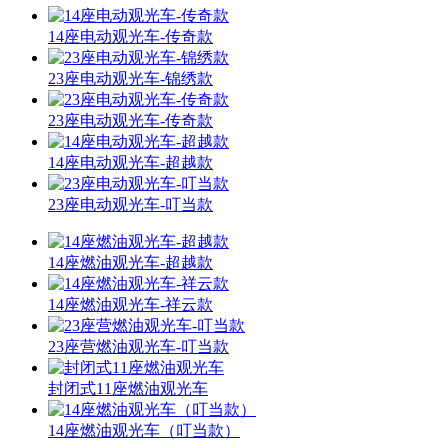
14座电动观光车-传奇款
23座电动观光车-锦绣款
23座电动观光车-传奇款
14座电动观光车-超越款
23座电动观光车-叮当款
14座燃油观光车-超越款
14座燃油观光车-祥云款
23座营燃油观光车-叮当款
封闭式11座燃油观光车
14座燃油观光车（叮当款）