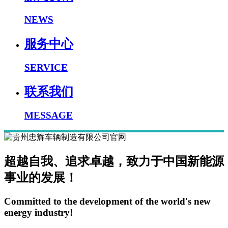
NEWS
服务中心
SERVICE
联系我们
MESSAGE
超越自我、追求卓越，致力于中国新能源
事业的发展！
Committed to the development of the world's new
energy industry!