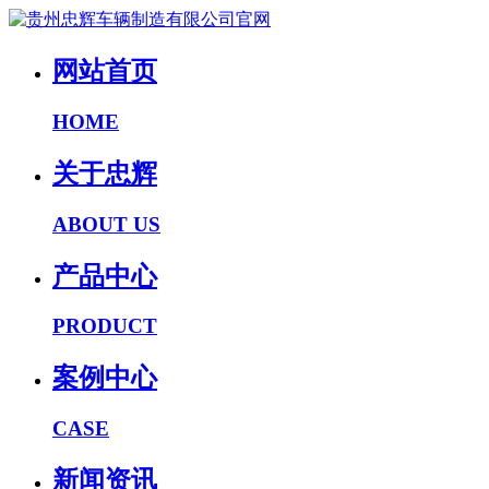
网站首页
HOME
关于忠辉
ABOUT US
产品中心
PRODUCT
案例中心
CASE
新闻资讯