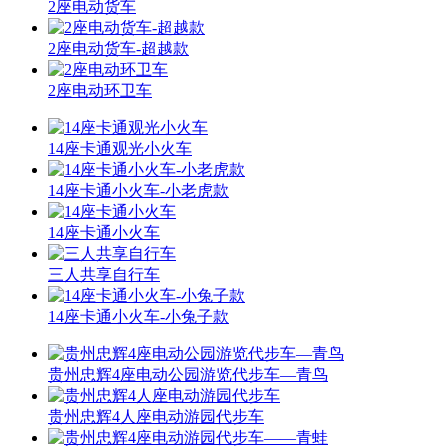
2座电动货车
2座电动货车-超越款
2座电动环卫车
14座卡通观光小火车
14座卡通小火车-小老虎款
14座卡通小火车
三人共享自行车
14座卡通小火车-小兔子款
贵州忠辉4座电动公园游览代步车—青鸟
贵州忠辉4人座电动游园代步车