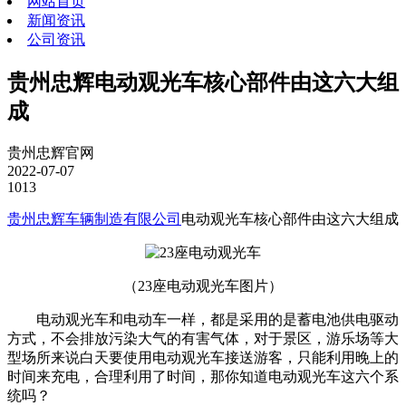
网站首页
新闻资讯
公司资讯
贵州忠辉电动观光车核心部件由这六大组
成
贵州忠辉官网
2022-07-07
1013
贵州忠辉车辆制造有限公司
电动观光车核心部件由这六大组成
（23座电动观光车图片）
电动观光车和电动车一样，都是采用的是蓄电池供电驱动
方式，不会排放污染大气的有害气体，对于景区，游乐场等大
型场所来说白天要使用电动观光车接送游客，只能利用晚上的
时间来充电，合理利用了时间，那你知道电动观光车这六个系
统吗？