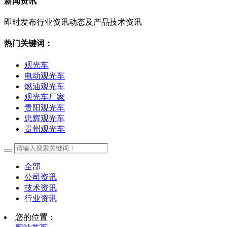
新闻资讯
即时发布行业资讯动态及产品技术资讯
热门关键词：
观光车
电动观光车
燃油观光车
观光车厂家
贵阳观光车
忠辉观光车
贵州观光车
全部
公司资讯
技术资讯
行业资讯
您的位置：