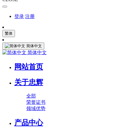
登录
注册
繁体
简体中文
简体中文
网站首页
关于忠辉
全部
荣誉证书
领域优势
产品中心