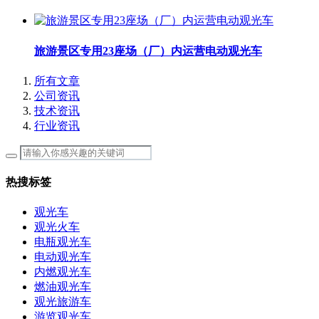
旅游景区专用23座场（厂）内运营电动观光车
所有文章
公司资讯
技术资讯
行业资讯
热搜标签
观光车
观光火车
电瓶观光车
电动观光车
内燃观光车
燃油观光车
观光旅游车
游览观光车